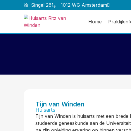
Singel 261
1012 WG Amsterdam
Home
Praktijkin
Tijn van Winden
Huisarts
Tijn van Winden is huisarts met een brede 
studeerde geneeskunde aan de Universitei
na zijn opleiding ervaring op binnen versc