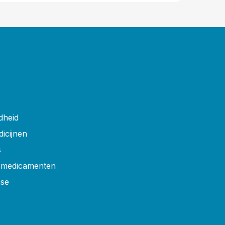
dheid
dicijnen
s
r medicamenten
ase