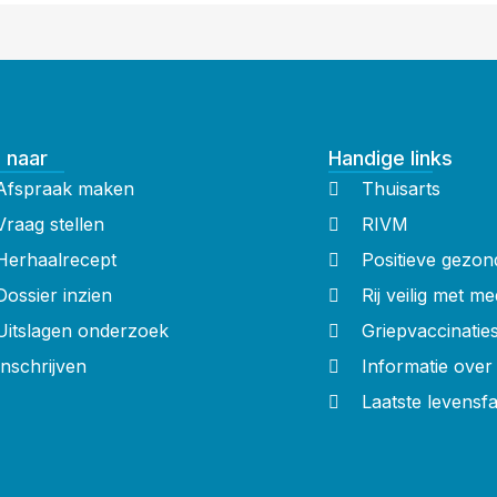
 naar
Handige links
Afspraak maken
Thuisarts
Vraag stellen
RIVM
Herhaalrecept
Positieve gezon
Dossier inzien
Rij veilig met me
Uitslagen onderzoek
Griepvaccinatie
Inschrijven
Informatie ove
Laatste levensf