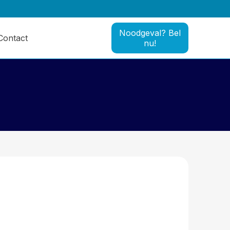
Noodgeval? Bel
Contact
nu!